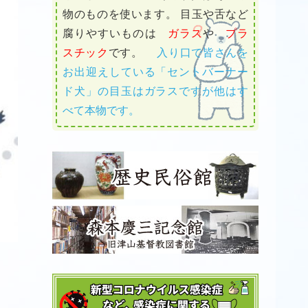
物のものを使います。 目玉や舌など
腐りやすいものは
ガラス
や
プラ
スチック
です。
入り口で皆さんを
お出迎えしている「セントバーナー
ド犬」の目玉はガラスですが他はす
べて本物です。